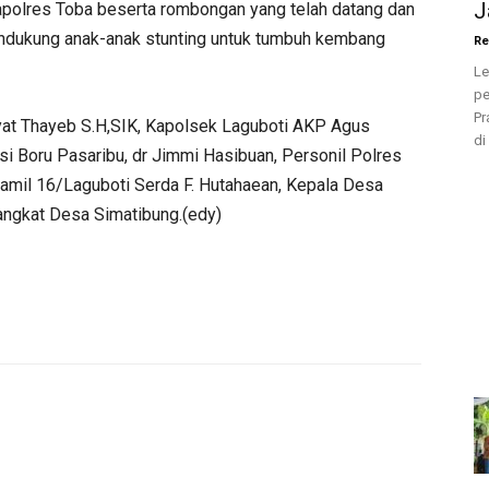
J
polres Toba beserta rombongan yang telah datang dan
ndukung anak-anak stunting untuk tumbuh kembang
Re
Le
pe
Pr
yat Thayeb S.H,SIK, Kapolsek Laguboti AKP Agus
di
i Boru Pasaribu, dr Jimmi Hasibuan, Personil Polres
ramil 16/Laguboti Serda F. Hutahaean, Kepala Desa
angkat Desa Simatibung.(edy)