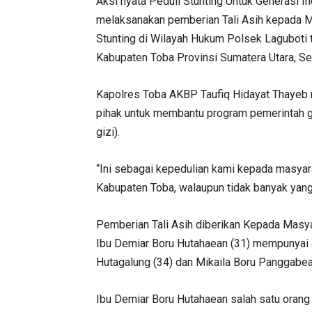
Aksi nyata Peduli Stunting Untuk Generasi I
melaksanakan pemberian Tali Asih kepada M
Stunting di Wilayah Hukum Polsek Laguboti 
Kabupaten Toba Provinsi Sumatera Utara, S
Kapolres Toba AKBP Taufiq Hidayat Thayeb 
pihak untuk membantu program pemerintah g
gizi).
“Ini sebagai kepedulian kami kepada masyar
Kabupaten Toba, walaupun tidak banyak yang
Pemberian Tali Asih diberikan Kepada Masya
Ibu Demiar Boru Hutahaean (31) mempunyai a
Hutagalung (34) dan Mikaila Boru Panggabea
Ibu Demiar Boru Hutahaean salah satu orang