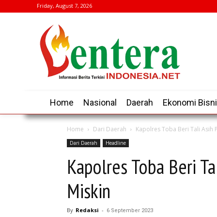
Friday, August 7, 2026
Home
Nasional
Daerah
Ekonomi Bisn
Home
Dari Daerah
Kapolres Toba Beri Tali Asih
Dari Daerah
Headline
Kapolres Toba Beri Ta
Miskin
By
Redaksi
-
6 September 2023