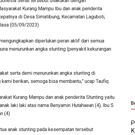
ndonesia Sehat tersebut dilakukan dengan
asyarakat Kurang Mampu Ibu dan anak penderita
tepatnya di Desa Simatibung, Kecamatan Laguboti,
elasa (05/09/2023)
mengungkapkan diperlukan peran aktif dari semua
una menurunkan angka stunting (penyakit kekurangan
akat serta demi menurunkan angka stunting di
 kami berikan, semoga bisa membantu,” ucap Taufiq
rakat Kurang Mampu dan anak penderita Stunting yaitu
B
nak laki laki atas nama Benyamin Hutahaean (4), Ibu S
n (4)
P
 tua anak stunting pada kesempatan tersebut
K