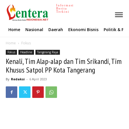
Informasi
Berita
Terkini
Home
Nasional
Daerah
Ekonomi Bisnis
Politik & P
Home
Fokus
Fokus
Headline
Tangerang Raya
Kenali, Tim Alap-alap dan Tim Srikandi, Tim
Khusus Satpol PP Kota Tangerang
By
Redaksi
-
6 April 2023