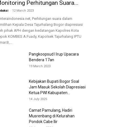
onitoring Perhitungan Suara...
-
daksi
12 March 2023
nteraindonesia.net, Perhitungan suara dalam
milihan Kepala Desa Tajurhalang Bogor diapresiasi
eh pihak APH dengan kedatangan Kapolres Kota
pok KOMBES A.Fuady, Kapolsek Tajurhalang IPTU
mar.B,...
Pangkoopsud I Irup Upacara
Bendera 17an
19 March 2023
Kebijakan Bupati Bogor Soal
Jam Masuk Sekolah Diapresiasi
Ketua PWI Kabupaten...
14 July 2025
Camat Pamulang, Hadiri
Musrenbang di Kelurahan
Pondok Cabe Ilir