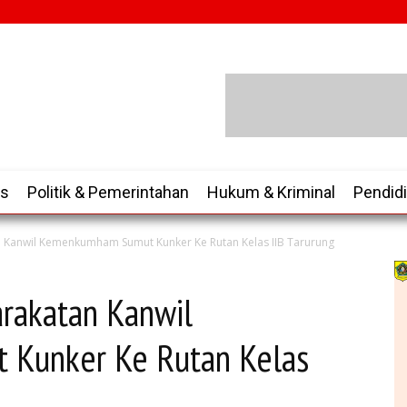
is
Politik & Pemerintahan
Hukum & Kriminal
Pendid
n Kanwil Kemenkumham Sumut Kunker Ke Rutan Kelas IIB Tarurung
arakatan Kanwil
Kunker Ke Rutan Kelas