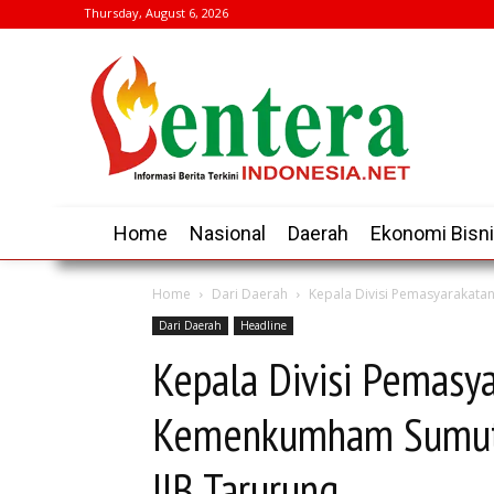
Thursday, August 6, 2026
Home
Nasional
Daerah
Ekonomi Bisn
Home
Dari Daerah
Kepala Divisi Pemasyarakata
Dari Daerah
Headline
Kepala Divisi Pemasy
Kemenkumham Sumut 
IIB Tarurung