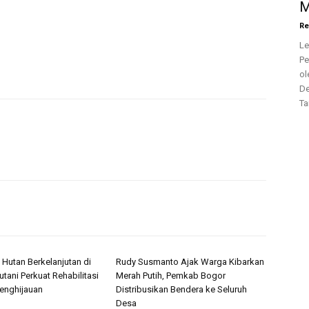
M
Re
Le
Pe
ol
De
Ta
 Hutan Berkelanjutan di
Rudy Susmanto Ajak Warga Kibarkan
utani Perkuat Rehabilitasi
Merah Putih, Pemkab Bogor
enghijauan
Distribusikan Bendera ke Seluruh
Desa