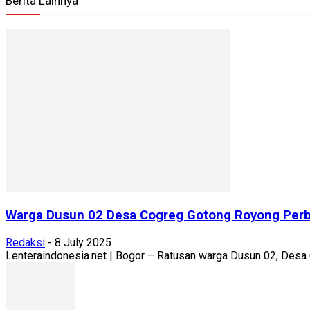
Berita Lainnya
Warga Dusun 02 Desa Cogreg Gotong Royong Perba
Redaksi
-
8 July 2025
Lenteraindonesia.net | Bogor – Ratusan warga Dusun 02, Desa 