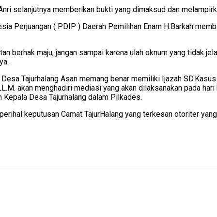
ri selanjutnya memberikan bukti yang dimaksud dan melampirka
nesia Perjuangan ( PDIP ) Daerah Pemilihan Enam H.Barkah mem
atan berhak maju, jangan sampai karena ulah oknum yang tidak je
ya.
Desa Tajurhalang Asan memang benar memiliki Ijazah SD.
Kasus 
LL.M. akan menghadiri mediasi yang akan dilaksanakan pada ha
n Kepala Desa Tajurhalang dalam Pilkades.
rihal keputusan Camat TajurHalang yang terkesan otoriter yan