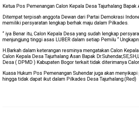
Ketua Pos Pemenangan Calon Kepala Desa Tajurhalang Bapak An
Ditempat terpisah anggota Dewan dari Partai Demokrasi Indo
memiliki persyaratan lengkap berhak maju dalam Pilkades.
“ iya Benar itu, Calon Kepala Desa yang sudah lengkap persyar
menjungjung tinggi asas LUBER dalam setiap Pemilu “ Ungkapn
H.Barkah dalam keterangan resminya mengatakan Calon Kepala 
Calon Kepala Desa Tajurhalang Asan Bapak Dr.Suhendar,SE,SH,
Desa ( DPMD ) Kabupaten Bogor terkait tidak diterimanya Calo
Kuasa Hukum Pos Pemenangan Suhendar juga akan menyikapi pe
hingga tidak dapat ikut dalam Pilkades Desa Tajurhalang.(Red)