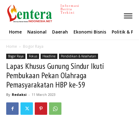
Informasi
Berita
Terkini
Home
Nasional
Daerah
Ekonomi Bisnis
Politik & P
Home
Bogor Raya
Bogor Raya
Fokus
Headline
Pendidikan & Kesehatan
Lapas Khusus Gunung Sindur Ikuti
Pembukaan Pekan Olahraga
Pemasyarakatan HBP ke-59
By
Redaksi
-
11 March 2023