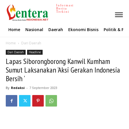
Informasi
Berita
Terkini
Home
Nasional
Daerah
Ekonomi Bisnis
Politik & P
Home
Dari Daerah
Dari Daerah
Headline
Lapas Siborongborong Kanwil Kumham
Sumut Laksanakan ‘Aksi Gerakan Indonesia
Bersih ‘
By
Redaksi
-
7 September 2023