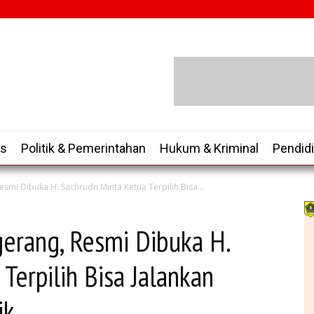
is
Politik & Pemerintahan
Hukum & Kriminal
Pendid
mi Dibuka H. Sachrudn Minta Ketua Terpilih Bisa...
erang, Resmi Dibuka H.
Terpilih Bisa Jalankan
ik