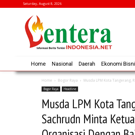
Saturday, August 8, 2026
Home
Nasional
Daerah
Ekonomi Bisn
Home
Bogor Raya
Musda LPM Kota Tangerang, Res
Bogor Raya
Headline
Musda LPM Kota Tang
Sachrudn Minta Ketua 
Organisasi Dengan Ba