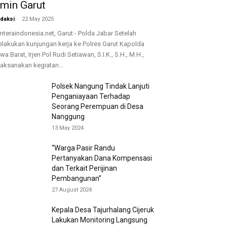
min Garut
-
daksi
22 May 2025
nteraindonesia.net, Garut - Polda Jabar Setelah
lakukan kunjungan kerja ke Polres Garut Kapolda
wa Barat, Irjen Pol Rudi Setiawan, S.I.K., S.H., M.H.,
laksanakan kegiatan...
Polsek Nangung Tindak Lanjuti
Penganiayaan Terhadap
Seorang Perempuan di Desa
Nanggung
13 May 2024
“Warga Pasir Randu
Pertanyakan Dana Kompensasi
dan Terkait Perijinan
Pembangunan”
27 August 2024
Kepala Desa Tajurhalang Cijeruk
Lakukan Monitoring Langsung