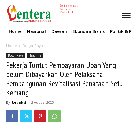
Informasi
Berita
Terkini
Home
Nasional
Daerah
Ekonomi Bisnis
Politik & P
Home
Bogor Raya
Bogor Raya
Headline
Pekerja Tuntut Pembayaran Upah Yang
belum Dibayarkan Oleh Pelaksana
Pembangunan Revitalisasi Penataan Setu
Kemang
By
Redaksi
-
2 August 2023