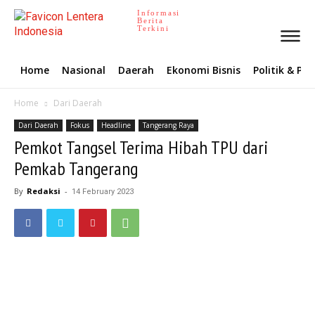
Informasi
Berita
Terkini
Home
Nasional
Daerah
Ekonomi Bisnis
Politik & P
Home
Dari Daerah
Dari Daerah
Fokus
Headline
Tangerang Raya
Pemkot Tangsel Terima Hibah TPU dari
Pemkab Tangerang
By
Redaksi
-
14 February 2023