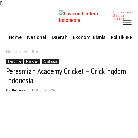
Informasi
Berita
Terkini
Home
Nasional
Daerah
Ekonomi Bisnis
Politik & P
Home
Headline
Headline
Nasional
Olahraga
Peresmian Academy Cricket – Crickingdom
Indonesia
By
Redaksi
-
10 August 2024