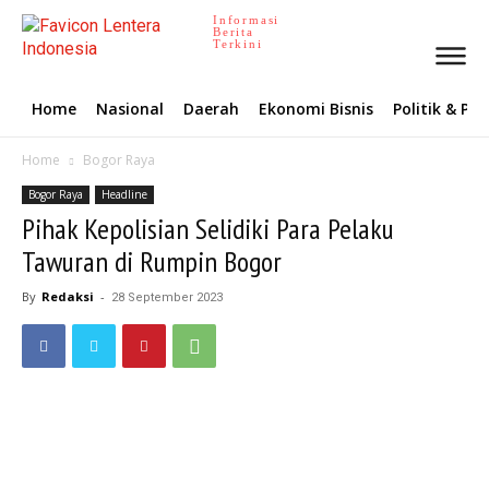
Informasi
Berita
Terkini
Home
Nasional
Daerah
Ekonomi Bisnis
Politik & P
Home
Bogor Raya
Bogor Raya
Headline
Pihak Kepolisian Selidiki Para Pelaku
Tawuran di Rumpin Bogor
By
Redaksi
-
28 September 2023