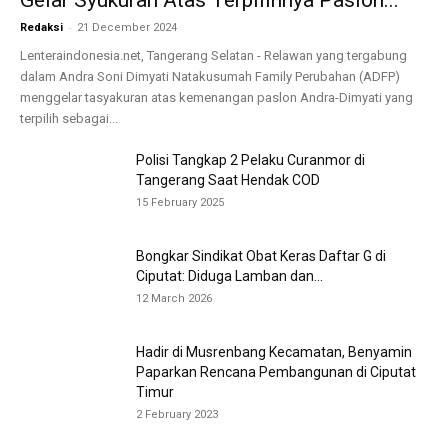
Gelar Syukuran Atas Terpilihnya Paslon...
-
Redaksi
21 December 2024
Lenteraindonesia.net, Tangerang Selatan - Relawan yang tergabung
dalam Andra Soni Dimyati Natakusumah Family Perubahan (ADFP)
menggelar tasyakuran atas kemenangan paslon Andra-Dimyati yang
terpilih sebagai...
Polisi Tangkap 2 Pelaku Curanmor di
Tangerang Saat Hendak COD
15 February 2025
Bongkar Sindikat Obat Keras Daftar G di
Ciputat: Diduga Lamban dan...
12 March 2026
Hadir di Musrenbang Kecamatan, Benyamin
Paparkan Rencana Pembangunan di Ciputat
Timur
2 February 2023