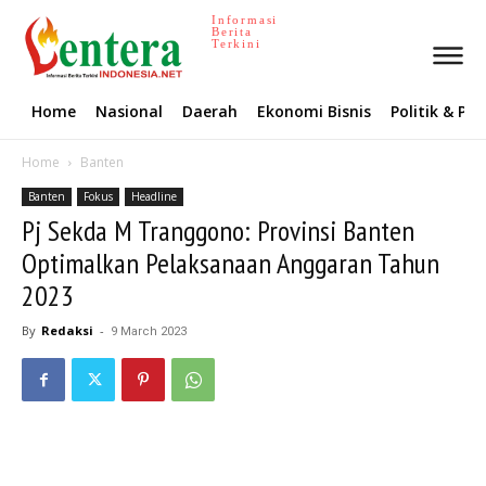
Informasi
Berita
Terkini
Home
Nasional
Daerah
Ekonomi Bisnis
Politik & P
Home
Banten
Banten
Fokus
Headline
Pj Sekda M Tranggono: Provinsi Banten
Optimalkan Pelaksanaan Anggaran Tahun
2023
By
Redaksi
-
9 March 2023