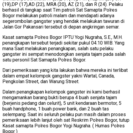
(19),DP (17),AD (22), MRA (20), AZ (21), dan R (24). Pelaku
berhasil di tangkap saat Tim patroli Sat Samapta Polres
Bogor melakukan patroli malam dan mendapati adanya
segerombolan gangster yang hendak melakukan tawuran di
Jalan Gor Pakansari tersebut di depan angkringan semar.
Kasat samapta Polres Bogor IPTU Yogi Nugraha, S.E., M.H.
penangkapan tersebut terjadi sekitar pukul 04.10 WIB. Yang
mana Saat melakukan penangkapan, salah satu pelaku
gangster ini sempat menodongkan senjata tajam pada salah
satu personil Sat Samapta Polres Bogor.
Dari pemeriksaan yang kita lakukan bahwa mereka ini terlibat
dalam empat kelompok gangster yakni Wartal, Canada,
Pengkolan Street, dan Warung Street.
Dalam penangkapan kelompok gangster ini kami berhasil
mengamankan barang bukti berupa 4 buah senjata tajam
(berjenis pedang dan celurit), 5 unit kendaraan bermotor, 5
buah handphone, 1 buah power bank, dan 2 buah tas
selempang. Saat ini seluruh pelaku pun masih dalam proses
pemeriksaan lebih lanjut oleh sat Reskrim Polres Bogor, tutup
Kasat samapta Polres Bogor Yogi Nugraha. ( Humas Polres
Bogor )