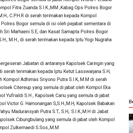
Kompol Fitra Zuanda S.I.K.,MM ,Kabag Ops Polres Bogor
 M.H., C.P.H.R di serah terimakan kepada Kompol
 Polres Bogor semula di isi oleh pejabat sementara di
h Sri Marhaeni S.E, dan Kasat Samapta Polres Bogor
.H., M.H., di serah terimakan kepada Iptu Yogi Nugraha
rgeseran Jabatan di antaranya Kapolsek Caringin yang
i serah terimakan kepada Iptu Ketut Lasswarjana S.H,
h Kompol Adhimas Sriyono Putra S.I.K,.M.M di serah
olsek Citereup yang semula di jabat oleh Kompol Eka
ol Yufrialdi S.H , Kapolsek Cariu yang semula di jabat
B
mpol Victor G. Hamonangan S,S.H.,M.H, Kapolsek Babakan
yu Maduransyah Putra S.T., S.H,. S.I.K.,M.H di Jabat
Kapolsek Cibungbulang yang semula di jabat oleh Kompol
mpol Zulkernaedi S.Sos.,M.M