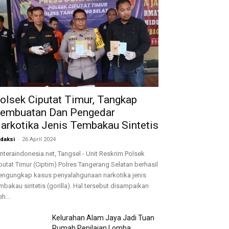
olsek Ciputat Timur, Tangkap
embuatan Dan Pengedar
arkotika Jenis Tembakau Sintetis
-
daksi
26 April 2024
nteraindonesia.net, Tangsel - Unit Reskrim Polsek
putat Timur (Ciptim) Polres Tangerang Selatan berhasil
ngungkap kasus penyalahgunaan narkotika jenis
mbakau sintetis (gorilla). Hal tersebut disampaikan
eh...
Kelurahan Alam Jaya Jadi Tuan
Rumah Penilaian Lomba