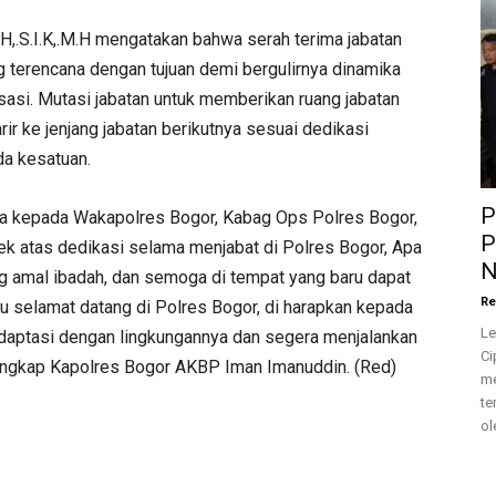
H,.S.I.K,.M.H mengatakan bahwa serah terima jabatan
g terencana dengan tujuan demi bergulirnya dinamika
si. Mutasi jabatan untuk memberikan ruang jabatan
rir ke jenjang jabatan berikutnya sesuai dedikasi
da kesatuan.
P
a kepada Wakapolres Bogor, Kabag Ops Polres Bogor,
P
ek atas dedikasi selama menjabat di Polres Bogor, Apa
N
g amal ibadah, dan semoga di tempat yang baru dapat
Re
aru selamat datang di Polres Bogor, di harapkan kepada
Le
radaptasi dengan lingkungannya dan segera menjalankan
Ci
Ungkap Kapolres Bogor AKBP Iman Imanuddin. (Red)
me
te
ol