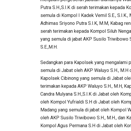
Putra S.H.,S.I.K di serah terimakan kepada 
semula di Kompol I Kadek Vemil S.E., S.I.K.,
Adhimas Sriyono Putra S.I.K, M.M, Kabag ren
serah terimakan kepada Kompol Siluh Nenga
yang semula di jabat AKP Susilo Triwibowo S
S.E.,M.H.
Sedangkan para Kapolsek yang mengalami pe
semula di Jabat oleh AKP Waluyo S.H., M.H d
Kapolsek Cibinong yang semula di Jabat ole
terimakan kepada AKP Waluyo S.H., M.H, Kap
Candra Mulyana S.H.,S.I.K di Jabat oleh Komp
oleh Kompol Yufrialdi S.H di Jabat oleh Ko
Madang yang semula di jabat oleh Kompol Wah
oleh AKP Susilo Triwibowo S.H., M.H., dan 
Kompol Agus Permana S.H di Jabat oleh Ko