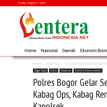
Friday, August 7, 2026
Home
Nasional
Daerah
Ekonomi Bisn
Home
Bogor Raya
Polres Bogor Gelar Sertijab 
Bogor Raya
Fokus
Headline
Politik & Pemerintahan
Polres Bogor Gelar Se
Kabag Ops, Kabag Ren
Kapolsek