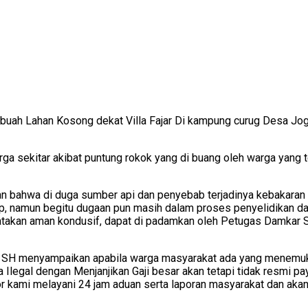
ebuah Lahan Kosong dekat Villa Fajar Di kampung curug Desa Jo
 warga sekitar akibat puntung rokok yang di buang oleh warga ya
 bahwa di duga sumber api dan penyebab terjadinya kebakaran 
, namun begitu dugaan pun masih dalam proses penyelidikan dan
nyatakan aman kondusif, dapat di padamkan oleh Petugas Damkar 
a, SH menyampaikan apabila warga masyarakat ada yang menem
rja Ilegal dengan Menjanjikan Gaji besar akan tetapi tidak resm
 kami melayani 24 jam aduan serta laporan masyarakat dan akan d