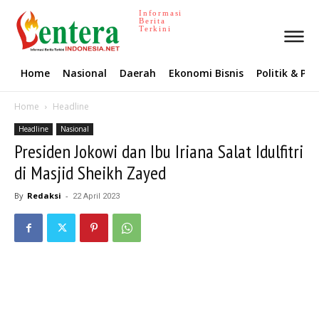
Informasi
Berita
Terkini
Home
Nasional
Daerah
Ekonomi Bisnis
Politik & P
Home
Headline
Headline
Nasional
Presiden Jokowi dan Ibu Iriana Salat Idulfitri
di Masjid Sheikh Zayed
By
Redaksi
-
22 April 2023