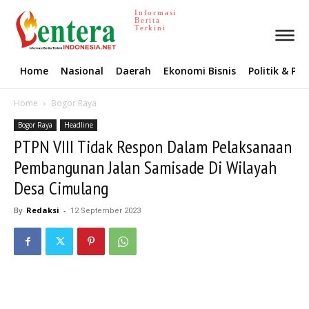
Informasi
Berita
Terkini
Home
Nasional
Daerah
Ekonomi Bisnis
Politik & P
Home
Bogor Raya
Bogor Raya
Headline
PTPN VIII Tidak Respon Dalam Pelaksanaan
Pembangunan Jalan Samisade Di Wilayah
Desa Cimulang
By
Redaksi
-
12 September 2023