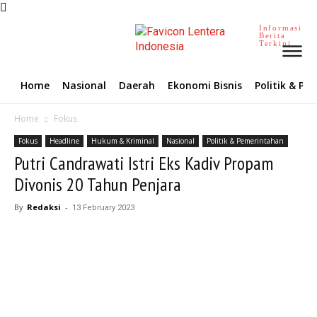
Informasi
Berita
Terkini
Home
Nasional
Daerah
Ekonomi Bisnis
Politik & P
Home
Fokus
Fokus
Headline
Hukum & Kriminal
Nasional
Politik & Pemerintahan
Putri Candrawati Istri Eks Kadiv Propam
Divonis 20 Tahun Penjara
By
Redaksi
-
13 February 2023