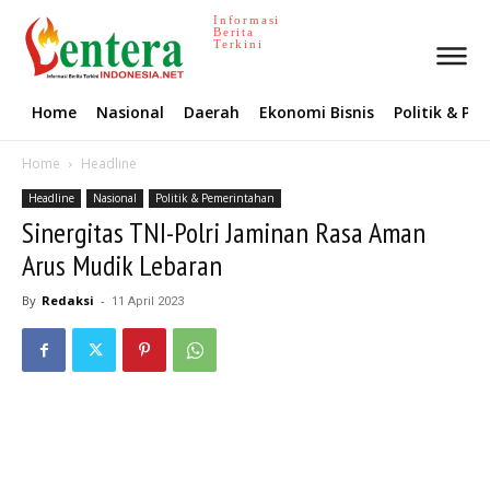
Informasi
Berita
Terkini
Home
Nasional
Daerah
Ekonomi Bisnis
Politik & P
Home
Headline
Headline
Nasional
Politik & Pemerintahan
Sinergitas TNI-Polri Jaminan Rasa Aman
Arus Mudik Lebaran
By
Redaksi
-
11 April 2023