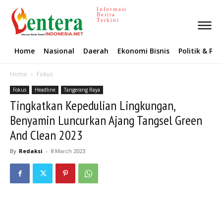
Informasi
Berita
Terkini
Home
Nasional
Daerah
Ekonomi Bisnis
Politik & P
Home
Fokus
Fokus
Headline
Tangerang Raya
Tingkatkan Kepedulian Lingkungan,
Benyamin Luncurkan Ajang Tangsel Green
And Clean 2023
By
Redaksi
-
8 March 2023