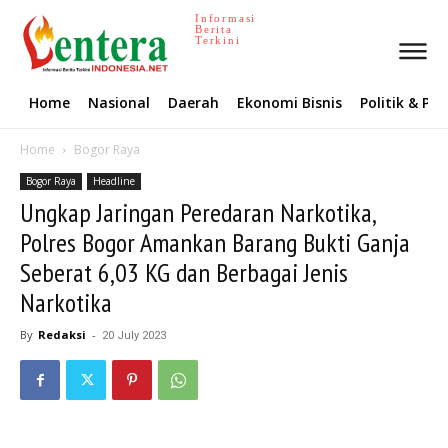
Informasi
Berita
Terkini
Home
Nasional
Daerah
Ekonomi Bisnis
Politik & P
Home
Bogor Raya
Bogor Raya
Headline
Ungkap Jaringan Peredaran Narkotika,
Polres Bogor Amankan Barang Bukti Ganja
Seberat 6,03 KG dan Berbagai Jenis
Narkotika
By
Redaksi
-
20 July 2023