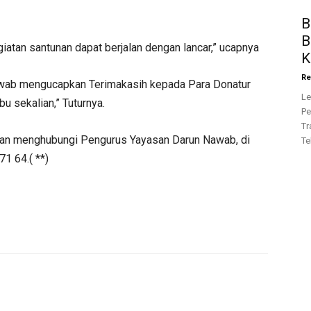
B
B
iatan santunan dapat berjalan dengan lancar,” ucapnya
K
Re
awab mengucapkan Terimakasih kepada Para Donatur
Le
 sekalian,” Tuturnya.
Pe
Tr
kan menghubungi Pengurus Yayasan Darun Nawab, di
Te
1 64.( **)