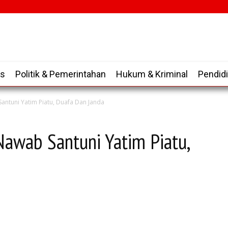
is
Politik & Pemerintahan
Hukum & Kriminal
Pendid
antuni Yatim Piatu, Duafa Dan Janda
Nawab Santuni Yatim Piatu,