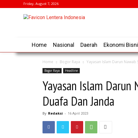
Friday, August 7, 2026
Home
Nasional
Daerah
Ekonomi Bisn
Home
Bogor Raya
Yayasan Islam Darun Nawab S
Bogor Raya
Headline
Yayasan Islam Darun 
Duafa Dan Janda
By
Redaksi
-
16 April 2023