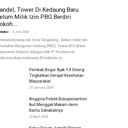
andel, Tower Di Kedaung Baru
elum Milik Izin PBG Berdiri
okoh....
-
daksi
5 July 2024
nteraindonesia.net, Kota Tangerang - Belum miliki izin
runtukan Bangunan Gedung (PBG). Tower BTS (Base
ansceiver Station) diduga milik PT Profesional
lekomunikasi Indonesia (Protelindo or...
Pemkab Bogor Ajak YJI Sinergi
Tingkatkan Derajat Kesehatan
Masyarakat
27 January 2024
Anggota Polsek Buluspesantren
Ikut Menggali Makam demi
Bantu Sahabatnya
23 April 2025
Ketua Forum Jurnalis Binong