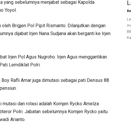
ika yang sebelumnya menjabat sebagai Kapolda
L
no Yoyol.
Re
Le
 oleh Brigjen Pol Pipit Rismanto. Dilanjutkan dengan
ma
BB
mnya dijabat Irjen Nana Sudjana akan berganti ke Irjen
Ka
bat Irjen Pol Agus Nugroho. Irjen Agus menggantikan
Pati Lemdiklat Polri.
Boy Rafli Amar juga dimutasi sebagai pati Densus 88
pensiun.
mi mutasi dan rotasi adalah Komjen Rycko Amelza
titeror Polri. Jabatan sebelumnya Komjen Rycko yaitu
wadi Arianto.