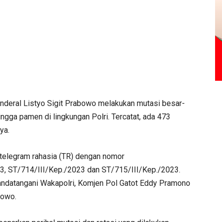
enderal Listyo Sigit Prabowo melakukan mutasi besar-
ingga pamen di lingkungan Polri. Tercatat, ada 473
ya.
 telegram rahasia (TR) dengan nomor
3, ST/714/III/Kep./2023 dan ST/715/III/Kep./2023.
andatangani Wakapolri, Komjen Pol Gatot Eddy Pramono
bowo.