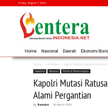
Friday, August 7, 2026
Home
Nasional
Daerah
Ekonomi Bisn
Home
Headline
Kapolri Mutasi Ratusan Personel 
Headline
Nasional
Politik & Pemerintahan
Kapolri Mutasi Ratusa
Alami Pergantian
By
Redaksi
-
30 March 2023