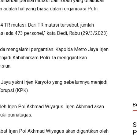
enarkan perihal mutasi dan rotasi yang dilakukan
n adalah hal yang biasa dalam organisasi Polri.
 4 TR mutasi. Dari TR mutasi tersebut, jumlah
si ada 473 personel,” kata Dedi, Rabu (29/3/2023).
lda mengalami pergantian. Kapolda Metro Jaya Irjen
njadi Kabaharkam Polri. Ia menggantikan
nsiun.
 Jaya yakni Irjen Karyoto yang sebelumnya menjadi
orupsi (KPK).
B
leh Irjen Pol Akhmad Wiyagus. Irjen Akhmad akan
uki purnatugas.
S
bat Irjen Pol Akhmad Wiyagus akan digantikan oleh
P