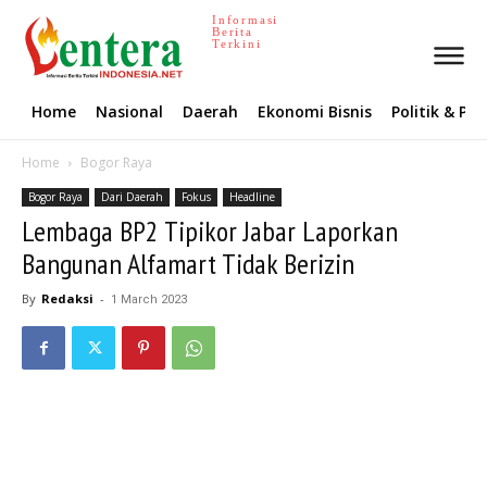
Informasi
Berita
Terkini
Home
Nasional
Daerah
Ekonomi Bisnis
Politik & P
Home
Bogor Raya
Bogor Raya
Dari Daerah
Fokus
Headline
Lembaga BP2 Tipikor Jabar Laporkan
Bangunan Alfamart Tidak Berizin
By
Redaksi
-
1 March 2023