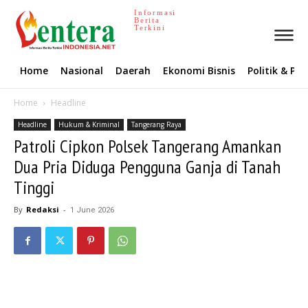
Informasi
Berita
Terkini
Home
Nasional
Daerah
Ekonomi Bisnis
Politik & P
Home
Headline
Headline
Hukum & Kriminal
Tangerang Raya
Patroli Cipkon Polsek Tangerang Amankan
Dua Pria Diduga Pengguna Ganja di Tanah
Tinggi
By
Redaksi
-
1 June 2026