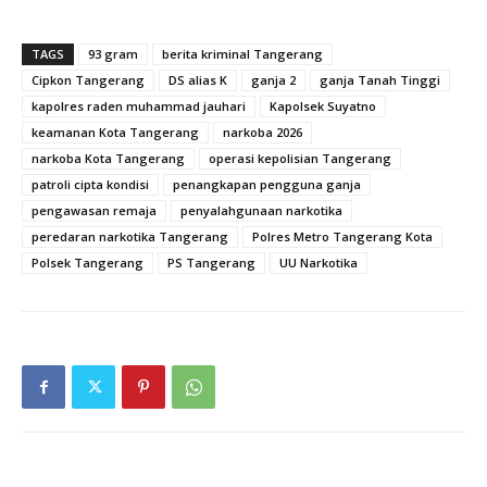
TAGS
93 gram
berita kriminal Tangerang
Cipkon Tangerang
DS alias K
ganja 2
ganja Tanah Tinggi
kapolres raden muhammad jauhari
Kapolsek Suyatno
keamanan Kota Tangerang
narkoba 2026
narkoba Kota Tangerang
operasi kepolisian Tangerang
patroli cipta kondisi
penangkapan pengguna ganja
pengawasan remaja
penyalahgunaan narkotika
peredaran narkotika Tangerang
Polres Metro Tangerang Kota
Polsek Tangerang
PS Tangerang
UU Narkotika