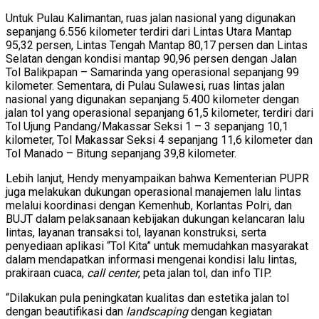
Untuk Pulau Kalimantan, ruas jalan nasional yang digunakan
sepanjang 6.556 kilometer terdiri dari Lintas Utara Mantap
95,32 persen, Lintas Tengah Mantap 80,17 persen dan Lintas
Selatan dengan kondisi mantap 90,96 persen dengan Jalan
Tol Balikpapan – Samarinda yang operasional sepanjang 99
kilometer. Sementara, di Pulau Sulawesi, ruas lintas jalan
nasional yang digunakan sepanjang 5.400 kilometer dengan
jalan tol yang operasional sepanjang 61,5 kilometer, terdiri dari
Tol Ujung Pandang/Makassar Seksi 1 – 3 sepanjang 10,1
kilometer, Tol Makassar Seksi 4 sepanjang 11,6 kilometer dan
Tol Manado – Bitung sepanjang 39,8 kilometer.
Lebih lanjut, Hendy menyampaikan bahwa Kementerian PUPR
juga melakukan dukungan operasional manajemen lalu lintas
melalui koordinasi dengan Kemenhub, Korlantas Polri, dan
BUJT dalam pelaksanaan kebijakan dukungan kelancaran lalu
lintas, layanan transaksi tol, layanan konstruksi, serta
penyediaan aplikasi “Tol Kita” untuk memudahkan masyarakat
dalam mendapatkan informasi mengenai kondisi lalu lintas,
prakiraan cuaca,
call center
, peta jalan tol, dan info TIP.
“Dilakukan pula peningkatan kualitas dan estetika jalan tol
dengan beautifikasi dan
landscaping
dengan kegiatan