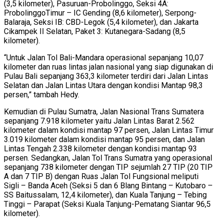
(3,5 kilometer), Pasuruan-Probolinggo, Seksi 4A:
ProbolinggoTimur – IC Gending (8,6 kilometer), Serpong-
Balaraja, Seksi IB: CBD-Legok (5,4 kilometer), dan Jakarta
Cikampek II Selatan, Paket 3: Kutanegara-Sadang (8,5
kilometer).
“Untuk Jalan Tol Bali-Mandara operasional sepanjang 10,07
kilometer dan ruas lintas jalan nasional yang siap digunakan di
Pulau Bali sepanjang 363,3 kilometer terdiri dari Jalan Lintas
Selatan dan Jalan Lintas Utara dengan kondisi Mantap 98,3
persen,” tambah Hedy.
Kemudian di Pulau Sumatra, Jalan Nasional Trans Sumatera
sepanjang 7.918 kilometer yaitu Jalan Lintas Barat 2.562
kilometer dalam kondisi mantap 97 persen, Jalan Lintas Timur
3.019 kilometer dalam kondisi mantap 95 persen, dan Jalan
Lintas Tengah 2.338 kilometer dengan kondisi mantap 93
persen. Sedangkan, Jalan Tol Trans Sumatra yang operasional
sepanjang 738 kilometer dengan TIP sejumlah 27 TIP (20 TIP
A dan 7 TIP B) dengan Ruas Jalan Tol Fungsional meliputi
Sigli – Banda Aceh (Seksi 5 dan 6 Blang Bintang – Kutobaro –
SS Baitussalam, 12,4 kilometer), dan Kuala Tanjung – Tebing
Tinggi – Parapat (Seksi Kuala Tanjung-Pematang Siantar 96,5
kilometer).