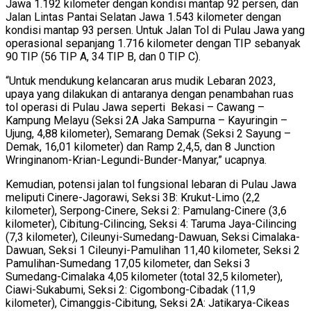
Jawa 1.192 kilometer dengan kondisi mantap 92 persen, dan
Jalan Lintas Pantai Selatan Jawa 1.543 kilometer dengan
kondisi mantap 93 persen. Untuk Jalan Tol di Pulau Jawa yang
operasional sepanjang 1.716 kilometer dengan TIP sebanyak
90 TIP (56 TIP A, 34 TIP B, dan 0 TIP C).
“Untuk mendukung kelancaran arus mudik Lebaran 2023,
upaya yang dilakukan di antaranya dengan penambahan ruas
tol operasi di Pulau Jawa seperti Bekasi – Cawang –
Kampung Melayu (Seksi 2A Jaka Sampurna – Kayuringin –
Ujung, 4,88 kilometer), Semarang Demak (Seksi 2 Sayung –
Demak, 16,01 kilometer) dan Ramp 2,4,5, dan 8 Junction
Wringinanom-Krian-Legundi-Bunder-Manyar,” ucapnya.
Kemudian, potensi jalan tol fungsional lebaran di Pulau Jawa
meliputi Cinere-Jagorawi, Seksi 3B: Krukut-Limo (2,2
kilometer), Serpong-Cinere, Seksi 2: Pamulang-Cinere (3,6
kilometer), Cibitung-Cilincing, Seksi 4: Taruma Jaya-Cilincing
(7,3 kilometer), Cileunyi-Sumedang-Dawuan, Seksi Cimalaka-
Dawuan, Seksi 1 Cileunyi-Pamulihan 11,40 kilometer, Seksi 2
Pamulihan-Sumedang 17,05 kilometer, dan Seksi 3
Sumedang-Cimalaka 4,05 kilometer (total 32,5 kilometer),
Ciawi-Sukabumi, Seksi 2: Cigombong-Cibadak (11,9
kilometer), Cimanggis-Cibitung, Seksi 2A: Jatikarya-Cikeas