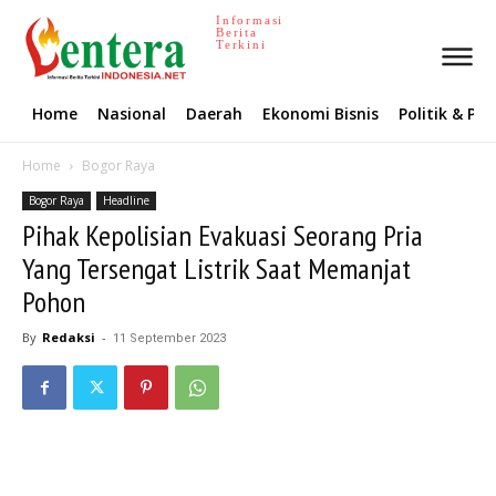
Informasi
Berita
Terkini
Home
Nasional
Daerah
Ekonomi Bisnis
Politik & P
Home
Bogor Raya
Bogor Raya
Headline
Pihak Kepolisian Evakuasi Seorang Pria
Yang Tersengat Listrik Saat Memanjat
Pohon
By
Redaksi
-
11 September 2023