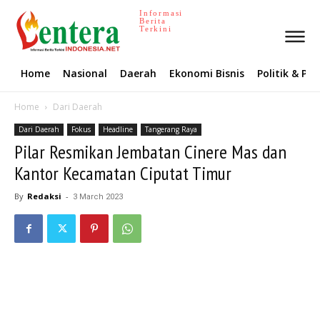
Informasi
Berita
Terkini
Home
Nasional
Daerah
Ekonomi Bisnis
Politik & P
Home
Dari Daerah
Dari Daerah
Fokus
Headline
Tangerang Raya
Pilar Resmikan Jembatan Cinere Mas dan
Kantor Kecamatan Ciputat Timur
By
Redaksi
-
3 March 2023