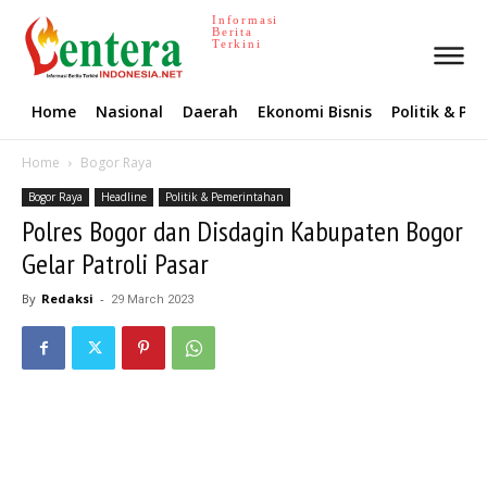
Informasi
Berita
Terkini
Home
Nasional
Daerah
Ekonomi Bisnis
Politik & P
Home
Bogor Raya
Bogor Raya
Headline
Politik & Pemerintahan
Polres Bogor dan Disdagin Kabupaten Bogor
Gelar Patroli Pasar
By
Redaksi
-
29 March 2023