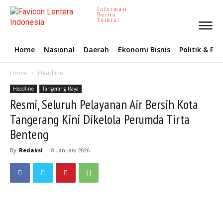
Informasi
Berita
Terkini
Home
Nasional
Daerah
Ekonomi Bisnis
Politik & P
Home
Headline
Headline
Tangerang Raya
Resmi, Seluruh Pelayanan Air Bersih Kota
Tangerang Kini Dikelola Perumda Tirta
Benteng
By
Redaksi
-
8 January 2026