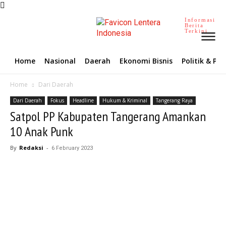
Informasi
Berita
Terkini
Home
Nasional
Daerah
Ekonomi Bisnis
Politik & P
Home
Dari Daerah
Dari Daerah
Fokus
Headline
Hukum & Kriminal
Tangerang Raya
Satpol PP Kabupaten Tangerang Amankan
10 Anak Punk
By
Redaksi
-
6 February 2023