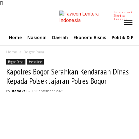
Informasi
Berita
Terkini
Home
Nasional
Daerah
Ekonomi Bisnis
Politik & P
Home
Bogor Raya
Bogor Raya
Headline
Kapolres Bogor Serahkan Kendaraan Dinas
Kepada Polsek Jajaran Polres Bogor
By
Redaksi
-
13 September 2023